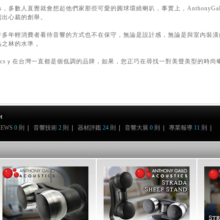
oustics，多數人直覺就會想起他們家那些可愛的圓球環繞喇叭，事實上，AnthonyG
別出心裁的創舉。
年輕消費者看待音響的方式也不在保守，無論是設計感，無論是與室內裝潢
之林的水準 。
cousticsｙ在台灣一直都是個低調的品牌，如果，您正巧在尋找一對美聲美型的時尚喇 叭 ，
NEWS
0
則
|
音響技術
2
則
|
器材評鑑
24
則
|
音響大展
0
則
|
專業報導
11
則
|