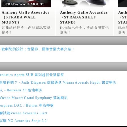
Anthony Gallo Acoustics
Anthony Gallo Acoustics
Anth
（STRADA WALL 
（STRADA SHELF 
（ST
MOUNT）
STAND）
STA
~ AGA 壁掛型 喇叭腳架
~ AGA 桌上型 喇叭腳架
~ 
此商品已停產，產品資訊暫供
此商品已停產，產品資訊暫供
此商
參考！
參考！
參考
、歌劇院的設計；音樂節、國際音樂大賽介紹！
ustics Aperta SUB 系列超低音避振座
嗎？－Jadis Diapason 綜擴遇見 Vienna Acoustic Haydn 書架喇叭
orresen Z3 落地喇叭
a Mozart Grand Symphony 落地喇叭
pheus DAC / Hermes 串流轉盤
enna Acoustics Liszt
 Acoustics Sonja 2.2