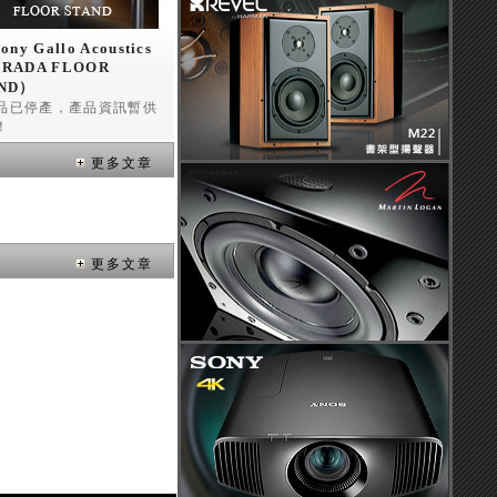
ony Gallo Acoustics
RADA FLOOR 
ND）
AGA 落地型 喇叭腳架
品已停產，產品資訊暫供
！
更多文章
更多文章