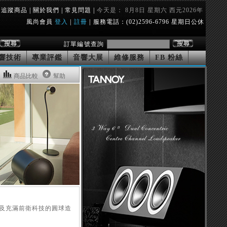
追蹤商品
|
關於我們
|
常見問題
|
今天是： 8月8日 星期六 西元2026年
風尚會員
登入
|
註冊
|
服務電話：(02)2596-6796 星期日公休
訂單編號查詢
響技術
專業評鑑
音響大展
維修服務
FB 粉絲
商品比較
幫助
念，及充滿前衛科技的圓球造