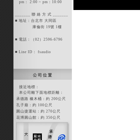
pm： 2:00 ~ pm：10:00
_______ 聯 絡 方 式 _______
■ 地址：台北市 大同區
庫倫街 19號 1樓
■ 電話：（02）2596-6796
■ Line ID： fsaudio
公 司 位 置
接近地標：
本公司離下面地標距離：
承德路 橡木桶：約 200公尺
孔子廟：約 100公尺
圓山捷運站：約 270公尺
花博圓山館：約 350公尺