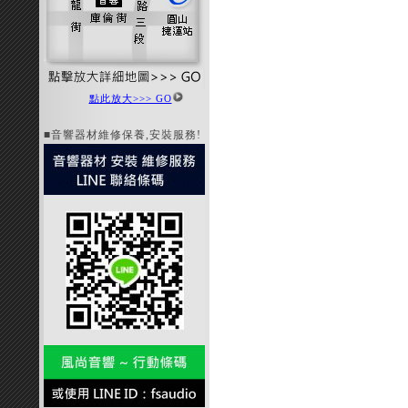
點此放大>>> GO
■音響器材維修保養,安裝服務!