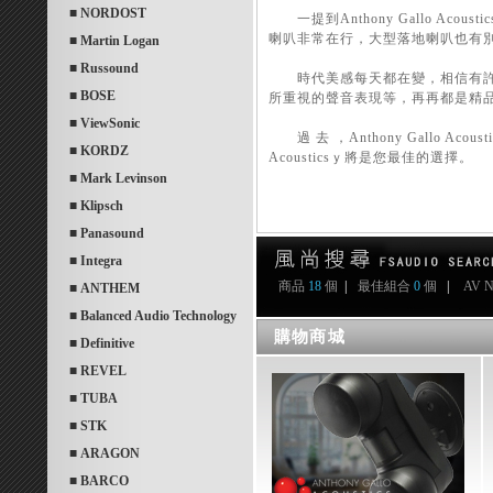
■ NORDOST
一提到Anthony Gallo Ac
喇叭非常在行，大型落地喇叭也有
■ Martin Logan
■ Russound
時代美感每天都在變，相信有許多
■ BOSE
所重視的聲音表現等，再再都是精品
■ ViewSonic
過 去 ，Anthony Gallo A
■ KORDZ
Acousticsｙ將是您最佳的選擇。
■ Mark Levinson
■ Klipsch
■ Panasound
■ Integra
商品
18
個
|
最佳組合
0
個
|
AV 
■ ANTHEM
■ Balanced Audio Technology
購物商城
■ Definitive
■ REVEL
■ TUBA
■ STK
■ ARAGON
■ BARCO