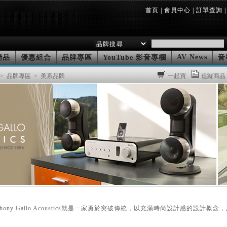
首頁
|
會員中心
|
訂單查詢
|
AV News
精品
優惠組合
品牌專區
YouTube 影音專欄
音
> 品牌專區
> 美系品牌
一起買
追蹤商品
ony Gallo Acoustics就是一家勇於突破傳統，以充滿時尚設計感的設計概