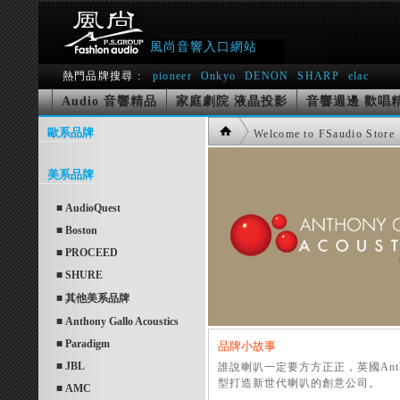
風尚音響入口網站
熱門品牌搜尋 :
pioneer
Onkyo
DENON
SHARP
elac
Audio 音響精品
家庭劇院 液晶投影
音響週邊 歡唱
歐系品牌
Welcome to FSaudio Store
美系品牌
■ AudioQuest
■ Boston
■ PROCEED
■ SHURE
■ 其他美系品牌
■ Anthony Gallo Acoustics
■ Paradigm
品牌小故事
■ JBL
誰說喇叭一定要方方正正，英國Anth
型打造新世代喇叭的創意公司。
■ AMC