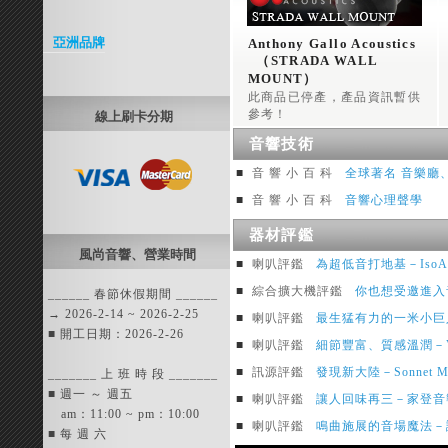
亞洲品牌
Anthony Gallo Acoustics 
  （STRADA WALL 
MOUNT） 
~ AGA 壁掛型 喇叭腳架
此商品已停產，產品資訊暫供
參考！
線上刷卡分期
音響技術
■
音 響 小 百 科
全球著名 音樂廳
■
音 響 小 百 科
音響心理聲學
器材評鑑
風尚音響、營業時間
■
喇叭評鑑
為超低音打地基－IsoAco
■
綜合擴大機評鑑
你也想受邀進入音樂裡
______ 春節休假期間 ______
→ 2026-2-14 ~ 2026-2-25
■
喇叭評鑑
最生猛有力的一米小巨人－B
■ 開工日期：2026-2-26
■
喇叭評鑑
細節豐富、質感溫潤－Vienn
■
訊源評鑑
發現新大陸－Sonnet Mor
_______ 上 班 時 段 _______
■ 週一 ～ 週五
■
喇叭評鑑
讓人回味再三－家登音響試聽Vi
am：11:00 ~ pm：10:00
■
喇叭評鑑
鳴曲施展的音場魔法－試聽 YG
■ 每 週 六