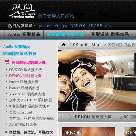
風尚音響入口網站
熱門品牌搜尋 :
pioneer
Onkyo
DENON
SHARP
elac
家庭劇院 液晶投影
Audio 音響精品
音響週邊 歡唱精品
FSaudio Store
> 家庭劇院 液晶 投
Audio 音響精品
家庭劇院 液晶 投影
家庭劇院 環繞擴大機
ONKYO 環繞擴大機
DENON 環繞擴大機
Integra 環繞擴大機
Pioneer 環繞擴大機
YAMAHA 環繞擴大機
加拿大 ANTHEM 系列商品
♥ 各國品牌 環繞擴大機 ♥
美國 Russound
DENON 環繞擴大機 共80 項
世界第一品牌 多房控制系統
AV 前後級擴大機
多媒體、數位流、耳機放大