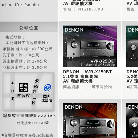
AV 環繞擴大機 
AV 
■ Line ID： fsaudio
售價 ： NT$185,000
售價 ：
公 司 位 置
接近地標：
本公司離下面地標距離：
承德路 橡木桶：約 200公尺
孔子廟：約 100公尺
圓山捷運站：約 270公尺
花博圓山館：約 350公尺
DENON   AVR-X250BT 
DENO
5.1聲道 家庭劇院 
5.2
AV 環繞擴大機 
AV 
商品資訊 ..... 可來電洽詢！
■該
點此放大>>> GO
■音響器材維修保養,安裝服務!