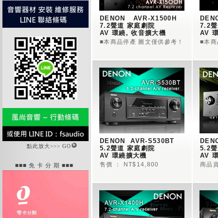
DENON   AVR-X1500H 
DENO
7.2聲道 家庭劇院 
7.2
AV 環繞, 收音擴大機  
AV 
■本商品停產 圖文僅供參考！
■本
DENON  AVR-S530BT 
DENO
點此放大>>> GO
5.2聲道 家庭劇院 
5.2
AV 環繞擴大機 
AV 
售價 ： NT$14,800
商品資
■■■ 免 卡 分 期 ■■■