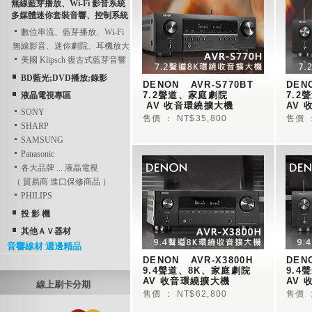
無線藍芽播放、Wi-Fi 影音系統
多媒體迷你套裝音響、控制系統
數位串流、藍芽播放、Wi-Fi
無線影音、迷你劇院、耳機放大
美國 Klipsch 復古式藍芽音響
BD藍光;DVD播放;錄影
DENON   AVR-S770BT   
DENO
7.2聲道、家庭劇院
7.2
液晶電視專區
 AV 收音環繞擴大機 
AV 
SONY
售價 ： NT$35,800
售價 ：
SHARP
SAMSUNG
Panasonic
各大品牌 ... 液晶電視
（ 貿易商 進口保修商品 ）
PHILIPS
投 影 機
其他ＡＶ器材
音響線材 週邊精品
DENON   AVR-X3800H  
DENO
9.4聲道、8K、家庭劇院 
9.4
AV 收音環繞擴大機 
AV 
線上刷卡分期
售價 ： NT$62,800
售價 ：