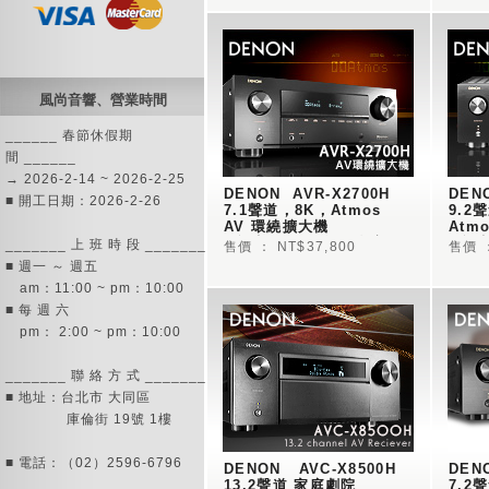
風尚音響、營業時間
______ 春節休假期
間 ______
→ 2026-2-14 ~ 2026-2-25
DENON  AVR-X2700H  
DENO
■ 開工日期：2026-2-26
7.1聲道，8K，Atmos  
9.2聲
AV 環繞擴大機 
Atm
■內建 HEOS 無線多房間
■內建
_______ 上 班 時 段 _______
售價 ： NT$37,800
售價 ：
音樂串流技術
音樂
■ 週一 ～ 週五
am：11:00 ~ pm：10:00
■ 每 週 六
pm： 2:00 ~ pm：10:00
_______ 聯 絡 方 式 _______
■ 地址：台北市 大同區
庫倫街 19號 1樓
■ 電話：（02）2596-6796
DENON   AVC-X8500H  
DENO
13.2聲道 家庭劇院 
7.2