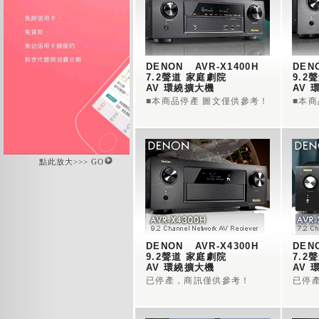
DENON   AVR-X1400H 
DENO
7.2聲道 家庭劇院 
9.2
AV 環繞擴大機 
AV 
■本商品停產 圖文僅供參考！
■本
點此放大>>> GO
DENON   AVR-X4300H
DENO
9.2聲道 家庭劇院 
7.2
AV 環繞擴大機
AV 
已停產，商訊僅供參考！
已停