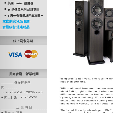
美國 Boston 揚聲器
★ 超低音系列 品牌專區
♥ 歷年音響器材回顧專區 ♥
家庭劇院 液晶 投影
音響線材 週邊精品
線上刷卡分期
風尚音響、營業時間
______ 春節休假期
間 ______
→ 2026-2-14 ~ 2026-2-25
■ 開工日期：2026-2-26
_______ 上 班 時 段 _______
■ 週一 ～ 週五