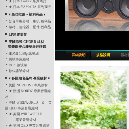
★ 日本 Esoteric 系列商品
★ 日本 YAMAHA 系列商品
♥ 最佳推薦 ~ 福利商品 ♥
影音單機器材，喇叭 福利品
線材，遙控器，配件 福利品
LP黑膠唱盤
英國原裝 CHORD 線材
榮獲歐美台雜誌最佳評鑑
HDMI 1080p 訊號線
詳細說明
規格說明
器材
喇叭專用線材
RCA 訊號線
數位訊號線材
♥ 各國知名品牌 專業線材 ♥
美國 NORDOST 專業線材
★ 澳洲 KORDZ 專業音響線
材
美國 WIREＷORLD ＆ 英
國 QED 專業音響線材
★ 美國 WIREＷORLD
．專業音響線材．
★ 英國 QED 專業音響線材