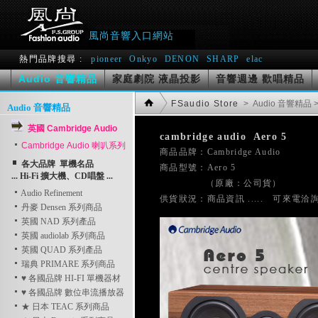
風尚音響入口網站
熱門品牌搜尋 :
pioneer
Onkyo
DENON
SHARP
elac
Audio 音響精品
家庭劇院 液晶投影
音響週邊 歡唱精品
FSaudio Store
> Audio 音響精品
>
Audio 音響精品
英國 Cambridge Audio
cambridge audio  Aero 5
Cambridge Audio 喇叭系列

商品品牌：Cambridge Audio    
各大品牌 單機名品
商品型號：Aero 5
... Hi-Fi 擴大機、CD唱盤 ...
               （原廠：公司貨）
Audio Refinement
丹麥 Densen 系列商品
英國 NAD 系列產品
英國 audiolab 系列商品
英國 QUAD 系列產品
瑞典 PRIMARE 系列商品
♥ 各國品牌 HI-FI 單機器材
♥ 各國品牌 數位串流播放器
★ 日本 TEAC 系列商品