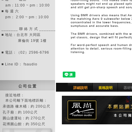
am：11:00 ~ pm：10:00
■ 每 週 六
pm： 2:00 ~ pm：10:00
_______ 聯 絡 方 式 _______
■ 地址：台北市 大同區
庫倫街 19號 1樓
■ 電話：（02）2596-6796
■ Line ID： fsaudio
公 司 位 置
詳細說明
規格說明
器材
接近地標：
本公司離下面地標距離：
承德路 橡木桶：約 200公尺
孔子廟：約 100公尺
圓山捷運站：約 270公尺
花博圓山館：約 350公尺