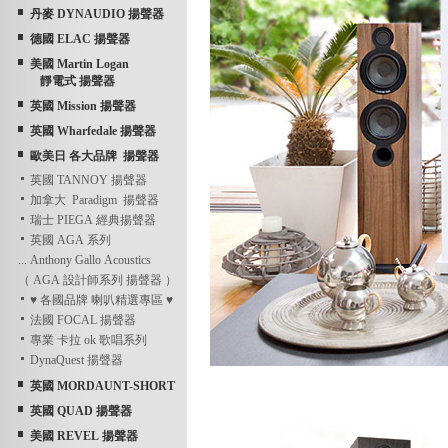
丹麥 DYNAUDIO 揚聲器
德國 ELAC 揚聲器
美國 Martin Logan
靜電式 揚聲器
英國 Mission 揚聲器
英國 Wharfedale 揚聲器
歐美日 各大品牌 揚聲器
英國 TANNOY 揚聲器
加拿大 Paradigm 揚聲器
瑞士 PIEGA 經典揚聲器
英國 AGA 系列
... Anthony Gallo Acoustics
（ AGA 設計師系列 揚聲器 ）
♥ 各國品牌 喇叭精選專區 ♥
法國 FOCAL 揚聲器
專業 卡拉 ok 歌唱系列
DynaQuest 揚聲器
英國 MORDAUNT-SHORT
英國 QUAD 揚聲器
美國 REVEL 揚聲器